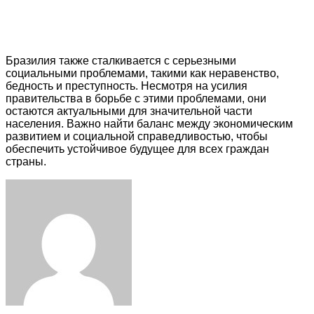
Бразилия также сталкивается с серьезными
социальными проблемами, такими как неравенство,
бедность и преступность. Несмотря на усилия
правительства в борьбе с этими проблемами, они
остаются актуальными для значительной части
населения. Важно найти баланс между экономическим
развитием и социальной справедливостью, чтобы
обеспечить устойчивое будущее для всех граждан
страны.
Facebook
Twitter
LinkedIn
Tumblr
Pinterest
Reddit
VKontakte
Odnoklassniki
Skype
WhatsApp
Telegram
Viber
Share
Print
via
Email