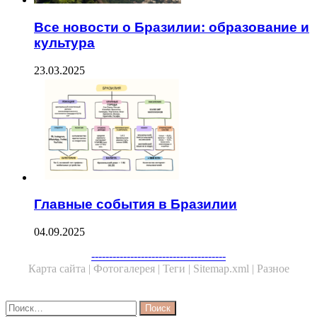
Все новости о Бразилии: образование и
культура
23.03.2025
Главные события в Бразилии
04.09.2025
Facebook
Twitter
WhatsApp
Telegram
--------------------------------------
Карта сайта |
Фотогалерея |
Теги |
Sitemap.xml |
Разное
Close
Найти: