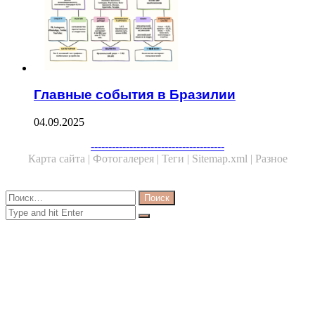
Главные события в Бразилии
04.09.2025
Facebook
Twitter
WhatsApp
Telegram
--------------------------------------
Карта сайта |
Фотогалерея |
Теги |
Sitemap.xml |
Разное
Close
Найти:
Close
Search
for