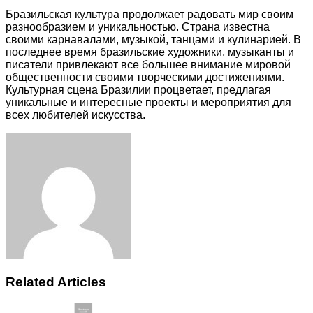
Бразильская культура продолжает радовать мир своим
разнообразием и уникальностью. Страна известна
своими карнавалами, музыкой, танцами и кулинарией. В
последнее время бразильские художники, музыканты и
писатели привлекают все большее внимание мировой
общественности своими творческими достижениями.
Культурная сцена Бразилии процветает, предлагая
уникальные и интересные проекты и мероприятия для
всех любителей искусства.
Facebook
Twitter
LinkedIn
Tumblr
Pinterest
Reddit
VKontakte
Odnoklassniki
Skype
WhatsApp
Telegram
Viber
Share
Print
via
Email
Related Articles