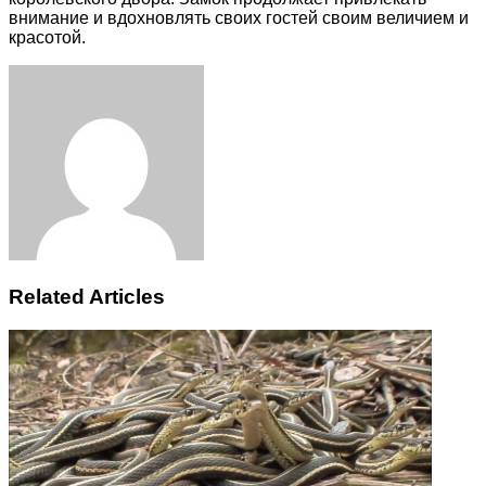
внимание и вдохновлять своих гостей своим величием и
красотой.
Facebook
Twitter
LinkedIn
Tumblr
Pinterest
Reddit
VKontakte
Odnoklassniki
Skype
WhatsApp
Telegram
Viber
Share
Print
via
Email
Related Articles