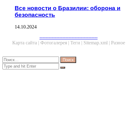
Все новости о Бразилии: оборона и
безопасность
14.10.2024
Facebook
Twitter
WhatsApp
Telegram
--------------------------------------
Карта сайта |
Фотогалерея |
Теги |
Sitemap.xml |
Разное
Close
Найти:
Close
Search
for