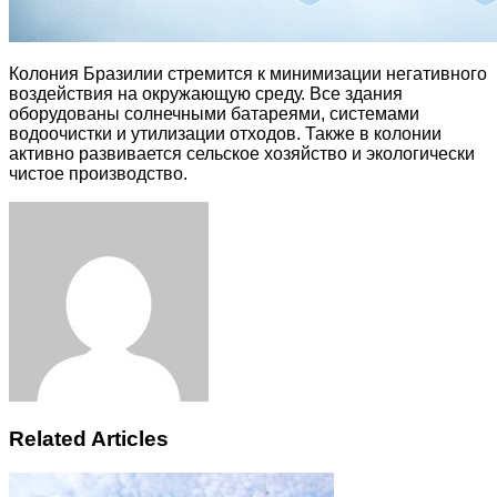
Колония Бразилии стремится к минимизации негативного
воздействия на окружающую среду. Все здания
оборудованы солнечными батареями, системами
водоочистки и утилизации отходов. Также в колонии
активно развивается сельское хозяйство и экологически
чистое производство.
Facebook
Twitter
LinkedIn
Tumblr
Pinterest
Reddit
VKontakte
Odnoklassniki
Skype
WhatsApp
Telegram
Viber
Share
Print
via
Email
Related Articles