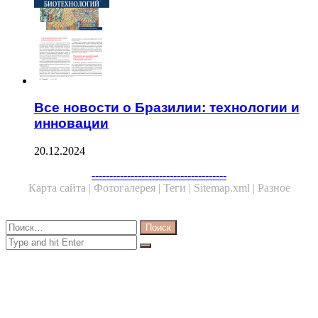
Все новости о Бразилии: технологии и
инновации
20.12.2024
Facebook
Twitter
WhatsApp
Telegram
--------------------------------------
Карта сайта |
Фотогалерея |
Теги |
Sitemap.xml |
Разное
Close
Найти:
Close
Search
for