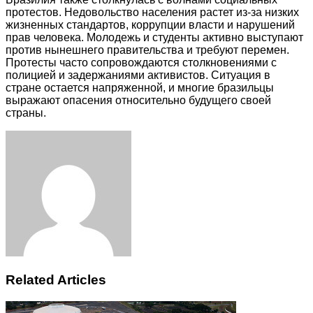
протестов. Недовольство населения растет из-за низких
жизненных стандартов, коррупции власти и нарушений
прав человека. Молодежь и студенты активно выступают
против нынешнего правительства и требуют перемен.
Протесты часто сопровождаются столкновениями с
полицией и задержаниями активистов. Ситуация в
стране остается напряженной, и многие бразильцы
выражают опасения относительно будущего своей
страны.
Facebook
Twitter
LinkedIn
Tumblr
Pinterest
Reddit
VKontakte
Odnoklassniki
Skype
WhatsApp
Telegram
Viber
Share
Print
via
Email
Related Articles