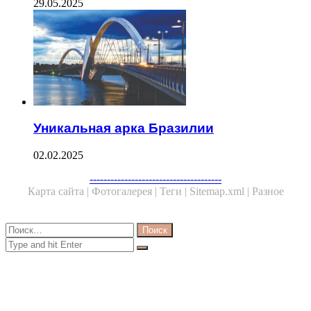
29.05.2025
Уникальная арка Бразилии
02.02.2025
Facebook
Twitter
WhatsApp
Telegram
--------------------------------------
Карта сайта |
Фотогалерея |
Теги |
Sitemap.xml |
Разное
Close
Найти:
Close
Search
for