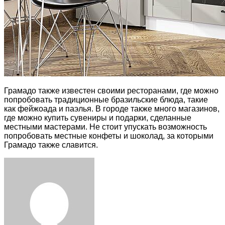
Грамадо также известен своими ресторанами, где можно
попробовать традиционные бразильские блюда, такие
как фейжоада и паэлья. В городе также много магазинов,
где можно купить сувениры и подарки, сделанные
местными мастерами. Не стоит упускать возможность
попробовать местные конфеты и шоколад, за которыми
Грамадо также славится.
Facebook
Twitter
LinkedIn
Tumblr
Pinterest
Reddit
VKontakte
Odnoklassniki
Skype
WhatsApp
Telegram
Viber
Share
Print
via
Email