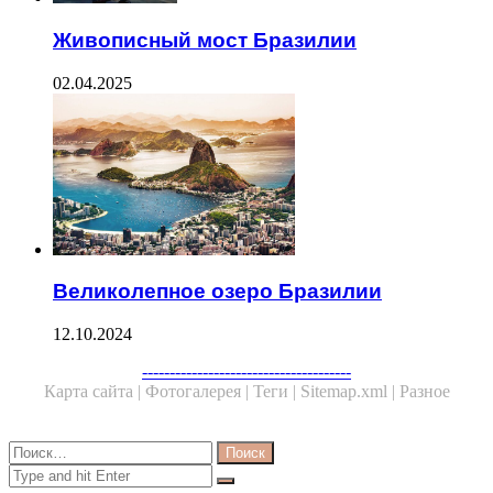
Живописный мост Бразилии
02.04.2025
Великолепное озеро Бразилии
12.10.2024
Facebook
Twitter
WhatsApp
Telegram
--------------------------------------
Карта сайта |
Фотогалерея |
Теги |
Sitemap.xml |
Разное
Close
Найти:
Close
Search