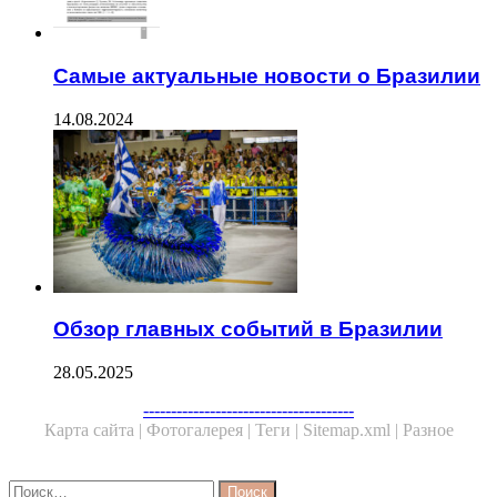
Самые актуальные новости о Бразилии
14.08.2024
Обзор главных событий в Бразилии
28.05.2025
Facebook
Twitter
WhatsApp
Telegram
--------------------------------------
Карта сайта |
Фотогалерея |
Теги |
Sitemap.xml |
Разное
Close
Найти: