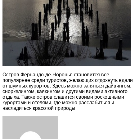
Остров Фернандо-де-Норонья становится все
популярнее среди туристов, желающих отдохнуть вдали
от шумных курортов. Здесь можно заняться дайвингом,
сноркелингом, каякингом и другими видами активного
отдыха. Также остров славится своими роскошными
курортами и отелями, где можно расслабиться и
насладиться красотой природы.
Facebook
Twitter
LinkedIn
Tumblr
Pinterest
Reddit
VKontakte
Odnoklassniki
Skype
WhatsApp
Telegram
Viber
Share
Print
via
Email