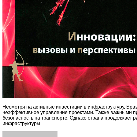
Несмотря на активные инвестиции в инфраструктуру, Бра
неэффективное управление проектами. Также важными пр
безопасность на транспорте. Однако страна продолжает 
инфраструктуры.
Facebook
Twitter
LinkedIn
Tumblr
Pinterest
Reddit
VKontakte
Odnoklassniki
Skype
WhatsApp
Telegram
Viber
Share
Print