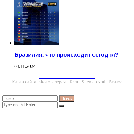
Бразилия: что происходит сегодня?
03.11.2024
Facebook
Twitter
WhatsApp
Telegram
--------------------------------------
Карта сайта |
Фотогалерея |
Теги |
Sitemap.xml |
Разное
Close
Найти:
Close
Search
for