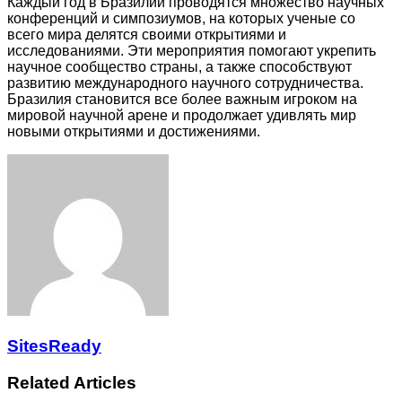
Каждый год в Бразилии проводятся множество научных
конференций и симпозиумов, на которых ученые со
всего мира делятся своими открытиями и
исследованиями. Эти мероприятия помогают укрепить
научное сообщество страны, а также способствуют
развитию международного научного сотрудничества.
Бразилия становится все более важным игроком на
мировой научной арене и продолжает удивлять мир
новыми открытиями и достижениями.
Facebook
Twitter
LinkedIn
Tumblr
Pinterest
Reddit
VKontakte
Odnoklassniki
Skype
WhatsApp
Telegram
Viber
Share
Print
via
Email
SitesReady
Related Articles