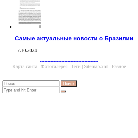
Самые актуальные новости о Бразилии
17.10.2024
Facebook
Twitter
WhatsApp
Telegram
--------------------------------------
Карта сайта |
Фотогалерея |
Теги |
Sitemap.xml |
Разное
Close
Найти:
Close
Search
for