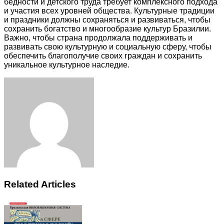
бедности и детского труда требует комплексного подхода
и участия всех уровней общества. Культурные традиции
и праздники должны сохраняться и развиваться, чтобы
сохранить богатство и многообразие культур Бразилии.
Важно, чтобы страна продолжала поддерживать и
развивать свою культурную и социальную сферу, чтобы
обеспечить благополучие своих граждан и сохранить
уникальное культурное наследие.
Facebook
Twitter
LinkedIn
Tumblr
Pinterest
Reddit
VKontakte
Odnoklassniki
Skype
WhatsApp
Telegram
Viber
Share
Print
via
Email
Related Articles